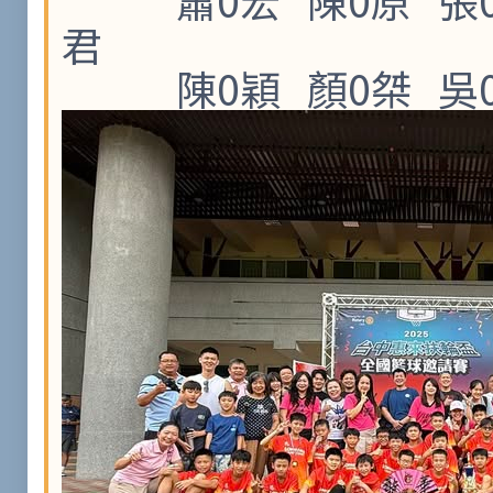
蕭0
宏 陳0原 張
君
陳0穎
顏0桀
吳