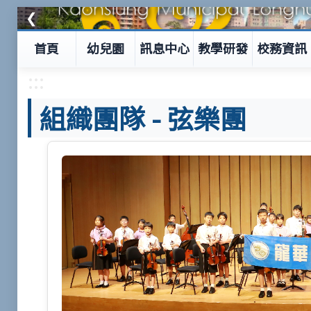
❮
首頁
幼兒園
訊息中心
教學研發
校務資訊
:::
組織團隊
-
弦樂團