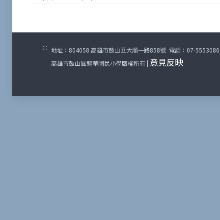
:::
地址：804058 高雄市鼓山區大順一路858號 電話：07-5553086 傳
意見反映
高雄市鼓山區龍華國民小學版權所有 |