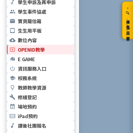
學生申訴及再申訴
‹
學生事件協處
🔍搜尋、氣溫、空品、行事曆
寶貝龍信箱
生生用平板
數位內容
OPENID教學
E GAME
資訊服務入口
校務系統
教師教學資源
修繕登記
場地預約
iPad預約
課後社團報名