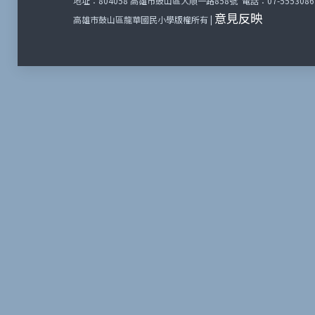
地址：804058 高雄市鼓山區大順一路858號 電話：07-5553086 傳
意見反映
高雄市鼓山區龍華國民小學版權所有 |