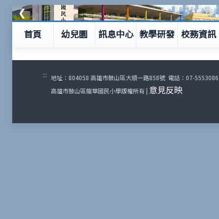
❮
首頁
幼兒園
訊息中心
教學研發
校務資訊
:::
:::
地址：804058 高雄市鼓山區大順一路858號 電話：07-5553086 傳
意見反映
高雄市鼓山區龍華國民小學版權所有 |