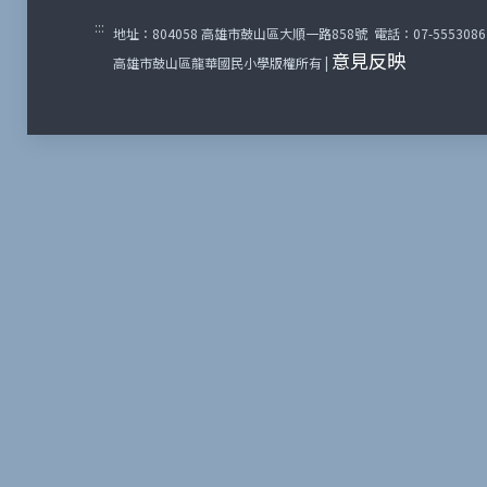
:::
地址：804058 高雄市鼓山區大順一路858號 電話：07-5553086 傳
意見反映
高雄市鼓山區龍華國民小學版權所有 |