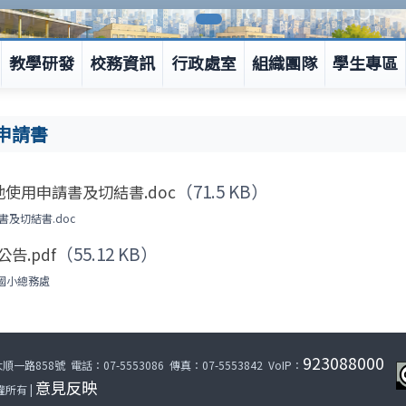
教學研發
校務資訊
行政處室
組織團隊
學生專區
申請書
（71.5 KB）
地使用申請書及切結書.doc
書及切結書.doc
（55.12 KB）
告.pdf
華國小總務處
923088000
路858號 電話：07-5553086 傳真：07-5553842 VoIP：
意見反映
所有 |