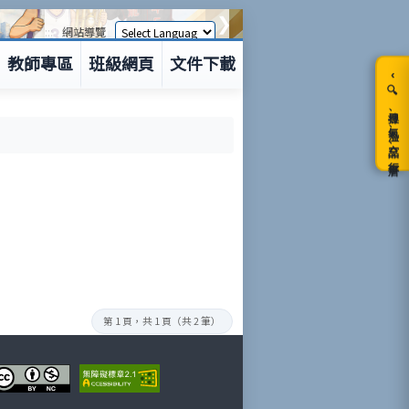
❯
:::
網站導覽
教師專區
班級網頁
文件下載
‹
🔍搜尋、氣溫、空品、行事曆
第 1 頁，共 1 頁（共 2 筆）